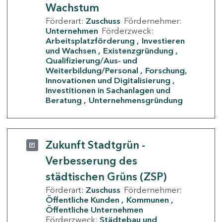
Wachstum
Förderart:
Zuschuss
Fördernehmer:
Unternehmen
Förderzweck:
Arbeitsplatzförderung
Investieren
und Wachsen
Existenzgründung
Qualifizierung/Aus- und
Weiterbildung/Personal
Forschung,
Innovationen und Digitalisierung
Investitionen in Sachanlagen und
Beratung
Unternehmensgründung
Zukunft Stadtgrün -
Verbesserung des
städtischen Grüns (ZSP)
Förderart:
Zuschuss
Fördernehmer:
Öffentliche Kunden
Kommunen
Öffentliche Unternehmen
Förderzweck:
Städtebau und