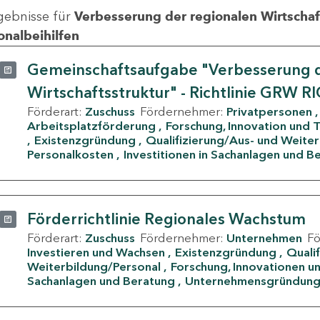
gebnisse für
Verbesserung der regionalen Wirtschafts
onalbeihilfen
Gemeinschaftsaufgabe "Verbesserung d
Wirtschaftsstruktur" - Richtlinie GRW R
Förderart:
Zuschuss
Fördernehmer:
Privatpersonen
Arbeitsplatzförderung
Forschung, Innovation und 
Existenzgründung
Qualifizierung/Aus- und Weite
Personalkosten
Investitionen in Sachanlagen und B
Förderrichtlinie Regionales Wachstum
Förderart:
Zuschuss
Fördernehmer:
Unternehmen
F
Investieren und Wachsen
Existenzgründung
Quali
Weiterbildung/Personal
Forschung, Innovationen un
Sachanlagen und Beratung
Unternehmensgründun