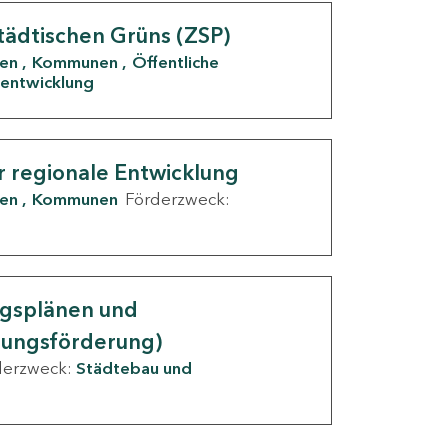
tädtischen Grüns (ZSP)
den
Kommunen
Öffentliche
entwicklung
r regionale Entwicklung
den
Kommunen
Förderzweck:
ngsplänen und
nungsförderung)
derzweck:
Städtebau und