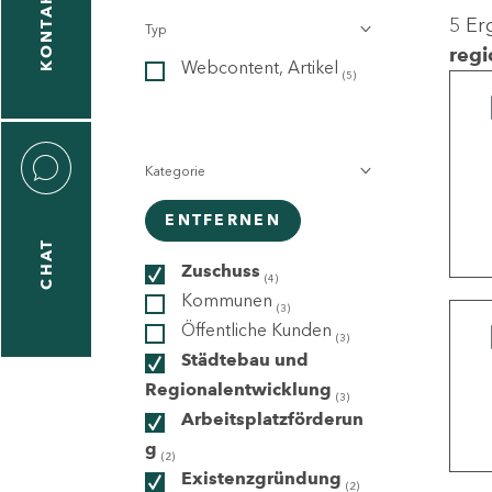
KONTAKT
5 Er
Typ
gen
regi
Webcontent, Artikel
n
(5)
Kategorie
ENTFERNEN
CHAT
icecenter
Zuschuss
(4)
Kommunen
(3)
Öffentliche Kunden
(3)
taktformular
Städtebau und
Regionalentwicklung
(3)
Arbeitsplatzförderun
g
erportal
(2)
Existenzgründung
(2)