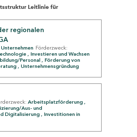
struktur Leitlinie für
er regionalen
IGA
Unternehmen
Förderzweck:
Technologie
Investieren und Wachsen
rbildung/Personal
Förderung von
eratung
Unternehmensgründung
örderzweck:
Arbeitsplatzförderung
fizierung/Aus- und
d Digitalisierung
Investitionen in
g