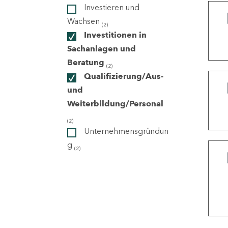
Investieren und
Wachsen
(2)
ndorte
Investitionen in
Sachanlagen und
Beratung
(2)
Qualifizierung/Aus-
und
Weiterbildung/Personal
(2)
Unternehmensgründun
g
(2)