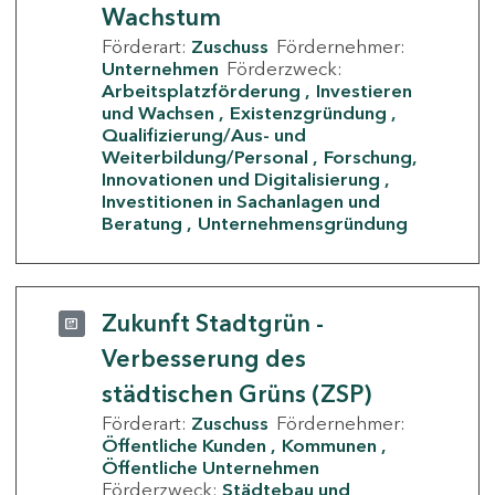
Wachstum
Förderart:
Zuschuss
Fördernehmer:
Unternehmen
Förderzweck:
Arbeitsplatzförderung
Investieren
und Wachsen
Existenzgründung
Qualifizierung/Aus- und
Weiterbildung/Personal
Forschung,
Innovationen und Digitalisierung
Investitionen in Sachanlagen und
Beratung
Unternehmensgründung
Zukunft Stadtgrün -
Verbesserung des
städtischen Grüns (ZSP)
Förderart:
Zuschuss
Fördernehmer:
Öffentliche Kunden
Kommunen
Öffentliche Unternehmen
Förderzweck:
Städtebau und