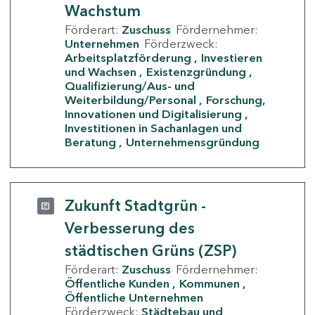
Wachstum
Förderart:
Zuschuss
Fördernehmer:
Unternehmen
Förderzweck:
Arbeitsplatzförderung
Investieren
und Wachsen
Existenzgründung
Qualifizierung/Aus- und
Weiterbildung/Personal
Forschung,
Innovationen und Digitalisierung
Investitionen in Sachanlagen und
Beratung
Unternehmensgründung
Zukunft Stadtgrün -
Verbesserung des
städtischen Grüns (ZSP)
Förderart:
Zuschuss
Fördernehmer:
Öffentliche Kunden
Kommunen
Öffentliche Unternehmen
Förderzweck:
Städtebau und