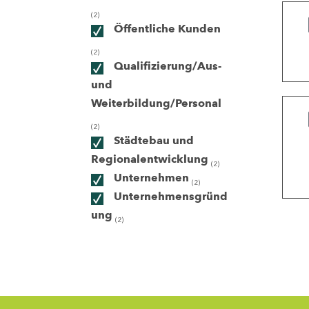
(2)
Öffentliche Kunden
ndorte
(2)
Qualifizierung/Aus-
und
Weiterbildung/Personal
(2)
Städtebau und
Regionalentwicklung
(2)
Unternehmen
(2)
Unternehmensgründ
ung
(2)