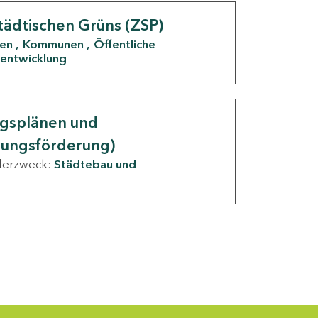
tädtischen Grüns (ZSP)
den
Kommunen
Öffentliche
entwicklung
ngsplänen und
nungsförderung)
derzweck:
Städtebau und