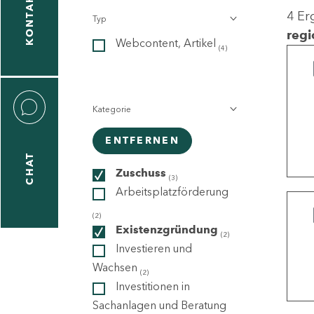
KONTAKT
4 Er
Typ
gen
regi
Webcontent, Artikel
n
(4)
Kategorie
ENTFERNEN
CHAT
icecenter
Zuschuss
(3)
Arbeitsplatzförderung
(2)
taktformular
Existenzgründung
(2)
Investieren und
Wachsen
(2)
Investitionen in
erportal
Sachanlagen und Beratung