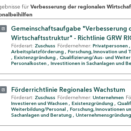
gebnisse für
Verbesserung der regionalen Wirtschafts
onalbeihilfen
Gemeinschaftsaufgabe "Verbesserung d
Wirtschaftsstruktur" - Richtlinie GRW R
Förderart:
Zuschuss
Fördernehmer:
Privatpersonen
Arbeitsplatzförderung
Forschung, Innovation und 
Existenzgründung
Qualifizierung/Aus- und Weite
Personalkosten
Investitionen in Sachanlagen und B
Förderrichtlinie Regionales Wachstum
Förderart:
Zuschuss
Fördernehmer:
Unternehmen
F
Investieren und Wachsen
Existenzgründung
Quali
Weiterbildung/Personal
Forschung, Innovationen un
Sachanlagen und Beratung
Unternehmensgründun