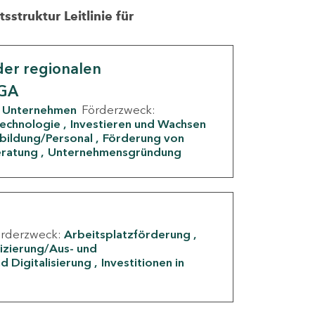
struktur Leitlinie für
er regionalen
IGA
Unternehmen
Förderzweck:
Technologie
Investieren und Wachsen
rbildung/Personal
Förderung von
eratung
Unternehmensgründung
örderzweck:
Arbeitsplatzförderung
fizierung/Aus- und
d Digitalisierung
Investitionen in
g