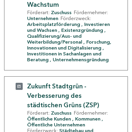
Wachstum
Förderart:
Zuschuss
Fördernehmer:
Unternehmen
Förderzweck:
Arbeitsplatzförderung
Investieren
und Wachsen
Existenzgründung
Qualifizierung/Aus- und
Weiterbildung/Personal
Forschung,
Innovationen und Digitalisierung
Investitionen in Sachanlagen und
Beratung
Unternehmensgründung
Zukunft Stadtgrün -
Verbesserung des
städtischen Grüns (ZSP)
Förderart:
Zuschuss
Fördernehmer:
Öffentliche Kunden
Kommunen
Öffentliche Unternehmen
Förderzweck:
Städtebau und