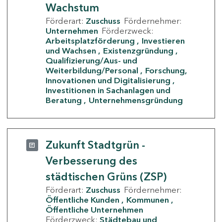
Wachstum
Förderart:
Zuschuss
Fördernehmer:
Unternehmen
Förderzweck:
Arbeitsplatzförderung
Investieren
und Wachsen
Existenzgründung
Qualifizierung/Aus- und
Weiterbildung/Personal
Forschung,
Innovationen und Digitalisierung
Investitionen in Sachanlagen und
Beratung
Unternehmensgründung
Zukunft Stadtgrün -
Verbesserung des
städtischen Grüns (ZSP)
Förderart:
Zuschuss
Fördernehmer:
Öffentliche Kunden
Kommunen
Öffentliche Unternehmen
Förderzweck:
Städtebau und