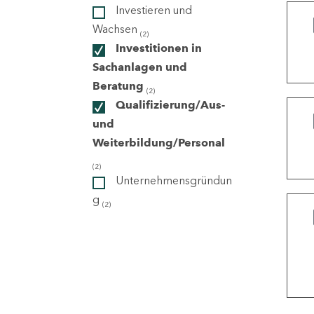
Investieren und
Wachsen
(2)
ndorte
Investitionen in
Sachanlagen und
Beratung
(2)
Qualifizierung/Aus-
und
Weiterbildung/Personal
(2)
Unternehmensgründun
g
(2)