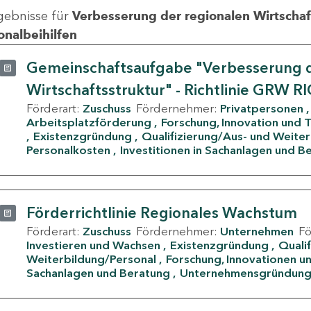
gebnisse für
Verbesserung der regionalen Wirtschafts
onalbeihilfen
Gemeinschaftsaufgabe "Verbesserung d
Wirtschaftsstruktur" - Richtlinie GRW R
Förderart:
Zuschuss
Fördernehmer:
Privatpersonen
Arbeitsplatzförderung
Forschung, Innovation und 
Existenzgründung
Qualifizierung/Aus- und Weite
Personalkosten
Investitionen in Sachanlagen und B
Förderrichtlinie Regionales Wachstum
Förderart:
Zuschuss
Fördernehmer:
Unternehmen
F
Investieren und Wachsen
Existenzgründung
Quali
Weiterbildung/Personal
Forschung, Innovationen un
Sachanlagen und Beratung
Unternehmensgründun