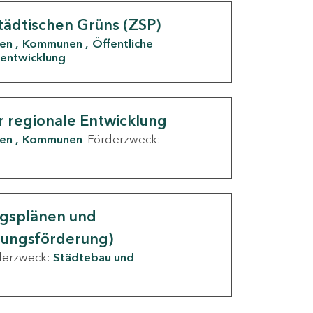
tädtischen Grüns (ZSP)
den
Kommunen
Öffentliche
entwicklung
r regionale Entwicklung
den
Kommunen
Förderzweck:
ngsplänen und
nungsförderung)
derzweck:
Städtebau und