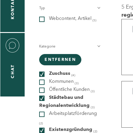
KONTAKT
5 Er
Typ
gen
regi
Webcontent, Artikel
n
(5)
Kategorie
ENTFERNEN
CHAT
icecenter
Zuschuss
(4)
Kommunen
(3)
Öffentliche Kunden
(3)
taktformular
Städtebau und
Regionalentwicklung
(3)
Arbeitsplatzförderung
erportal
(2)
Existenzgründung
(2)