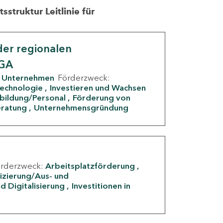
struktur Leitlinie für
er regionalen
IGA
Unternehmen
Förderzweck:
Technologie
Investieren und Wachsen
rbildung/Personal
Förderung von
eratung
Unternehmensgründung
örderzweck:
Arbeitsplatzförderung
fizierung/Aus- und
d Digitalisierung
Investitionen in
g