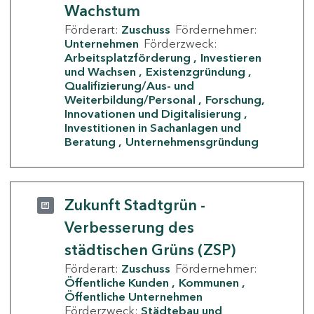
Wachstum
Förderart:
Zuschuss
Fördernehmer:
Unternehmen
Förderzweck:
Arbeitsplatzförderung
Investieren
und Wachsen
Existenzgründung
Qualifizierung/Aus- und
Weiterbildung/Personal
Forschung,
Innovationen und Digitalisierung
Investitionen in Sachanlagen und
Beratung
Unternehmensgründung
Zukunft Stadtgrün -
Verbesserung des
städtischen Grüns (ZSP)
Förderart:
Zuschuss
Fördernehmer:
Öffentliche Kunden
Kommunen
Öffentliche Unternehmen
Förderzweck:
Städtebau und