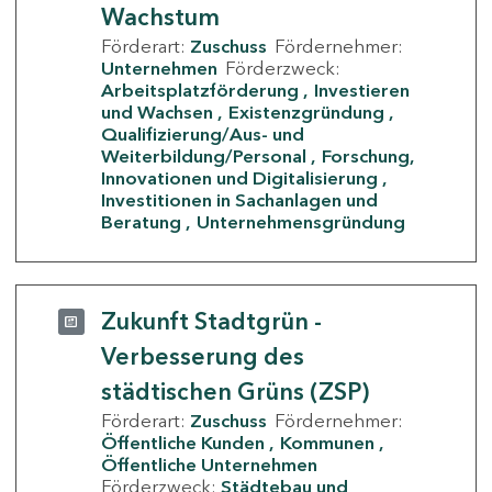
Wachstum
Förderart:
Zuschuss
Fördernehmer:
Unternehmen
Förderzweck:
Arbeitsplatzförderung
Investieren
und Wachsen
Existenzgründung
Qualifizierung/Aus- und
Weiterbildung/Personal
Forschung,
Innovationen und Digitalisierung
Investitionen in Sachanlagen und
Beratung
Unternehmensgründung
Zukunft Stadtgrün -
Verbesserung des
städtischen Grüns (ZSP)
Förderart:
Zuschuss
Fördernehmer:
Öffentliche Kunden
Kommunen
Öffentliche Unternehmen
Förderzweck:
Städtebau und