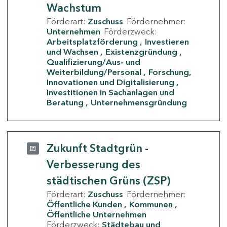
Wachstum
Förderart:
Zuschuss
Fördernehmer:
Unternehmen
Förderzweck:
Arbeitsplatzförderung
Investieren
und Wachsen
Existenzgründung
Qualifizierung/Aus- und
Weiterbildung/Personal
Forschung,
Innovationen und Digitalisierung
Investitionen in Sachanlagen und
Beratung
Unternehmensgründung
Zukunft Stadtgrün -
Verbesserung des
städtischen Grüns (ZSP)
Förderart:
Zuschuss
Fördernehmer:
Öffentliche Kunden
Kommunen
Öffentliche Unternehmen
Förderzweck:
Städtebau und