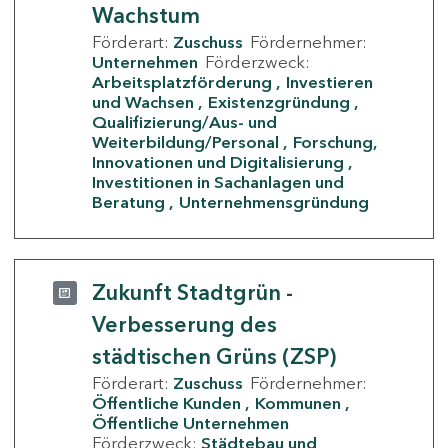
Wachstum
Förderart:
Zuschuss
Fördernehmer:
Unternehmen
Förderzweck:
Arbeitsplatzförderung
Investieren
und Wachsen
Existenzgründung
Qualifizierung/Aus- und
Weiterbildung/Personal
Forschung,
Innovationen und Digitalisierung
Investitionen in Sachanlagen und
Beratung
Unternehmensgründung
Zukunft Stadtgrün -
Verbesserung des
städtischen Grüns (ZSP)
Förderart:
Zuschuss
Fördernehmer:
Öffentliche Kunden
Kommunen
Öffentliche Unternehmen
Förderzweck:
Städtebau und