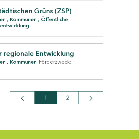
tädtischen Grüns (ZSP)
den
Kommunen
Öffentliche
entwicklung
r regionale Entwicklung
den
Kommunen
Förderzweck:
1
2
Seite
Seite