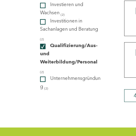
Investieren und
Wachsen
(2)
ndorte
Investitionen in
Sachanlagen und Beratung
(2)
Qualifizierung/Aus-
und
Weiterbildung/Personal
(2)
Unternehmensgründun
g
(2)