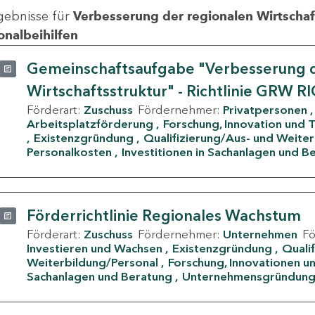
gebnisse für
Verbesserung der regionalen Wirtschafts
onalbeihilfen
Gemeinschaftsaufgabe "Verbesserung d
Wirtschaftsstruktur" - Richtlinie GRW R
Förderart:
Zuschuss
Fördernehmer:
Privatpersonen
Arbeitsplatzförderung
Forschung, Innovation und 
Existenzgründung
Qualifizierung/Aus- und Weite
Personalkosten
Investitionen in Sachanlagen und B
Förderrichtlinie Regionales Wachstum
Förderart:
Zuschuss
Fördernehmer:
Unternehmen
F
Investieren und Wachsen
Existenzgründung
Quali
Weiterbildung/Personal
Forschung, Innovationen un
Sachanlagen und Beratung
Unternehmensgründun