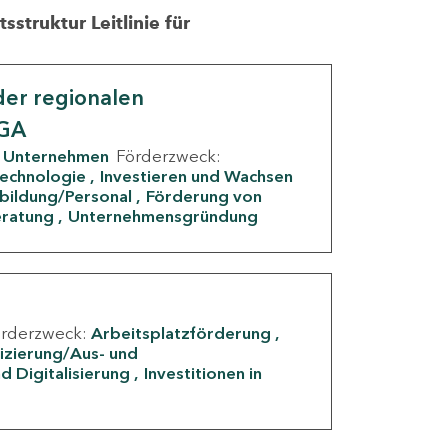
struktur Leitlinie für
er regionalen
IGA
Unternehmen
Förderzweck:
Technologie
Investieren und Wachsen
rbildung/Personal
Förderung von
eratung
Unternehmensgründung
örderzweck:
Arbeitsplatzförderung
fizierung/Aus- und
d Digitalisierung
Investitionen in
g