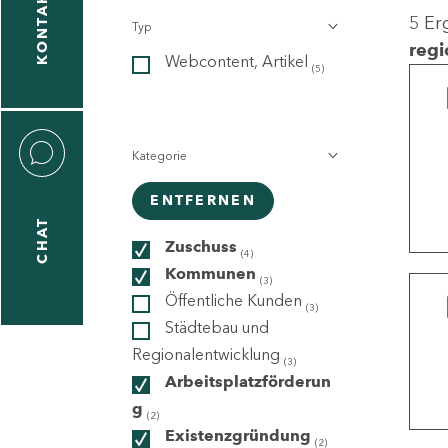
KONTAKT
5 Er
Typ
gen
regi
Webcontent, Artikel
n
(5)
Kategorie
ENTFERNEN
CHAT
icecenter
Zuschuss
(4)
Kommunen
(3)
Öffentliche Kunden
(3)
taktformular
Städtebau und
Regionalentwicklung
(3)
Arbeitsplatzförderun
g
erportal
(2)
Existenzgründung
(2)