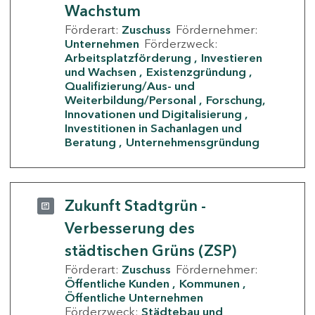
Wachstum
Förderart:
Zuschuss
Fördernehmer:
Unternehmen
Förderzweck:
Arbeitsplatzförderung
Investieren
und Wachsen
Existenzgründung
Qualifizierung/Aus- und
Weiterbildung/Personal
Forschung,
Innovationen und Digitalisierung
Investitionen in Sachanlagen und
Beratung
Unternehmensgründung
Zukunft Stadtgrün -
Verbesserung des
städtischen Grüns (ZSP)
Förderart:
Zuschuss
Fördernehmer:
Öffentliche Kunden
Kommunen
Öffentliche Unternehmen
Förderzweck:
Städtebau und