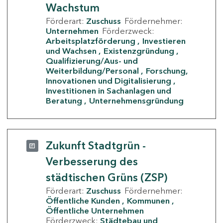
Wachstum
Förderart:
Zuschuss
Fördernehmer:
Unternehmen
Förderzweck:
Arbeitsplatzförderung
Investieren
und Wachsen
Existenzgründung
Qualifizierung/Aus- und
Weiterbildung/Personal
Forschung,
Innovationen und Digitalisierung
Investitionen in Sachanlagen und
Beratung
Unternehmensgründung
Zukunft Stadtgrün -
Verbesserung des
städtischen Grüns (ZSP)
Förderart:
Zuschuss
Fördernehmer:
Öffentliche Kunden
Kommunen
Öffentliche Unternehmen
Förderzweck:
Städtebau und