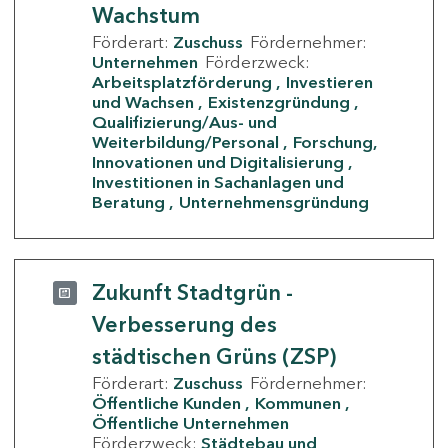
Wachstum
Förderart:
Zuschuss
Fördernehmer:
Unternehmen
Förderzweck:
Arbeitsplatzförderung
Investieren
und Wachsen
Existenzgründung
Qualifizierung/Aus- und
Weiterbildung/Personal
Forschung,
Innovationen und Digitalisierung
Investitionen in Sachanlagen und
Beratung
Unternehmensgründung
Zukunft Stadtgrün -
Verbesserung des
städtischen Grüns (ZSP)
Förderart:
Zuschuss
Fördernehmer:
Öffentliche Kunden
Kommunen
Öffentliche Unternehmen
Förderzweck:
Städtebau und