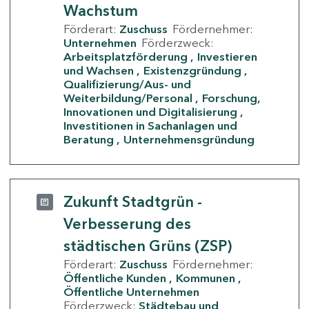
Wachstum
Förderart:
Zuschuss
Fördernehmer:
Unternehmen
Förderzweck:
Arbeitsplatzförderung
Investieren
und Wachsen
Existenzgründung
Qualifizierung/Aus- und
Weiterbildung/Personal
Forschung,
Innovationen und Digitalisierung
Investitionen in Sachanlagen und
Beratung
Unternehmensgründung
Zukunft Stadtgrün -
Verbesserung des
städtischen Grüns (ZSP)
Förderart:
Zuschuss
Fördernehmer:
Öffentliche Kunden
Kommunen
Öffentliche Unternehmen
Förderzweck:
Städtebau und