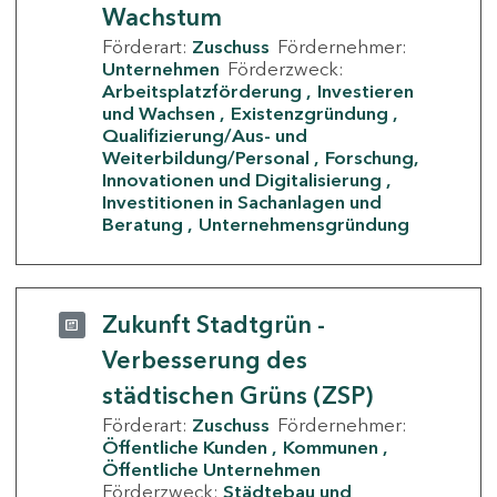
Wachstum
Förderart:
Zuschuss
Fördernehmer:
Unternehmen
Förderzweck:
Arbeitsplatzförderung
Investieren
und Wachsen
Existenzgründung
Qualifizierung/Aus- und
Weiterbildung/Personal
Forschung,
Innovationen und Digitalisierung
Investitionen in Sachanlagen und
Beratung
Unternehmensgründung
Zukunft Stadtgrün -
Verbesserung des
städtischen Grüns (ZSP)
Förderart:
Zuschuss
Fördernehmer:
Öffentliche Kunden
Kommunen
Öffentliche Unternehmen
Förderzweck:
Städtebau und