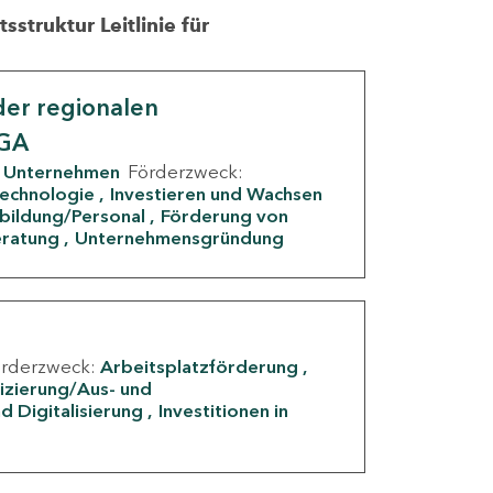
struktur Leitlinie für
er regionalen
IGA
Unternehmen
Förderzweck:
Technologie
Investieren und Wachsen
rbildung/Personal
Förderung von
eratung
Unternehmensgründung
örderzweck:
Arbeitsplatzförderung
fizierung/Aus- und
d Digitalisierung
Investitionen in
g