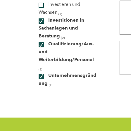
Investieren und
Wachsen
(2)
ndorte
Investitionen in
Sachanlagen und
Beratung
(2)
Qualifizierung/Aus-
und
Weiterbildung/Personal
(2)
Unternehmensgründ
ung
(2)