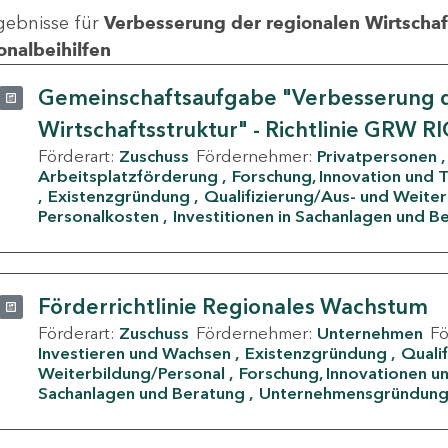
gebnisse für
Verbesserung der regionalen Wirtschafts
onalbeihilfen
Gemeinschaftsaufgabe "Verbesserung d
Wirtschaftsstruktur" - Richtlinie GRW R
Förderart:
Zuschuss
Fördernehmer:
Privatpersonen
Arbeitsplatzförderung
Forschung, Innovation und 
Existenzgründung
Qualifizierung/Aus- und Weite
Personalkosten
Investitionen in Sachanlagen und B
Förderrichtlinie Regionales Wachstum
Förderart:
Zuschuss
Fördernehmer:
Unternehmen
F
Investieren und Wachsen
Existenzgründung
Quali
Weiterbildung/Personal
Forschung, Innovationen un
Sachanlagen und Beratung
Unternehmensgründun