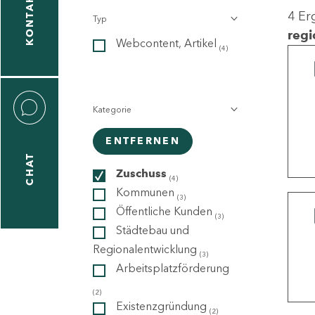
KONTAKT
4 Er
Typ
gen
regi
Webcontent, Artikel
n
(4)
Kategorie
ENTFERNEN
CHAT
icecenter
Zuschuss
(4)
Kommunen
(3)
Öffentliche Kunden
(3)
taktformular
Städtebau und
Regionalentwicklung
(3)
Arbeitsplatzförderung
erportal
(2)
Existenzgründung
(2)