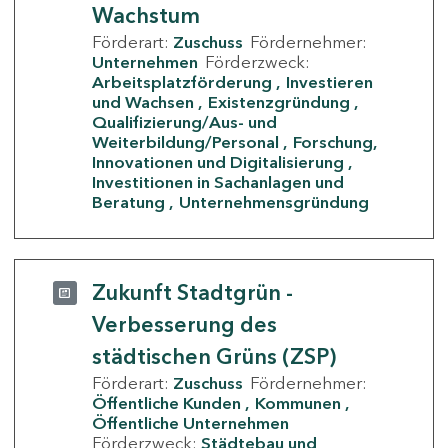
Wachstum
Förderart:
Zuschuss
Fördernehmer:
Unternehmen
Förderzweck:
Arbeitsplatzförderung
Investieren
und Wachsen
Existenzgründung
Qualifizierung/Aus- und
Weiterbildung/Personal
Forschung,
Innovationen und Digitalisierung
Investitionen in Sachanlagen und
Beratung
Unternehmensgründung
Zukunft Stadtgrün -
Verbesserung des
städtischen Grüns (ZSP)
Förderart:
Zuschuss
Fördernehmer:
Öffentliche Kunden
Kommunen
Öffentliche Unternehmen
Förderzweck:
Städtebau und