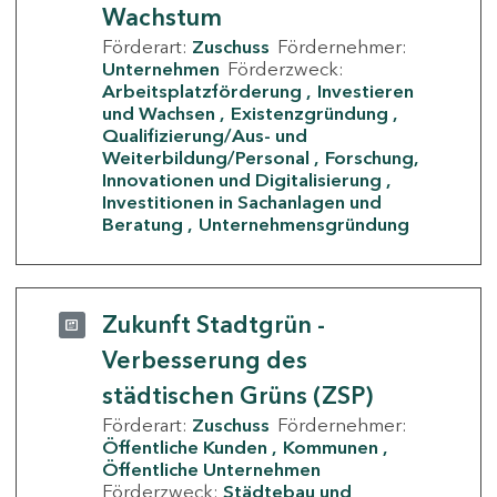
Wachstum
Förderart:
Zuschuss
Fördernehmer:
Unternehmen
Förderzweck:
Arbeitsplatzförderung
Investieren
und Wachsen
Existenzgründung
Qualifizierung/Aus- und
Weiterbildung/Personal
Forschung,
Innovationen und Digitalisierung
Investitionen in Sachanlagen und
Beratung
Unternehmensgründung
Zukunft Stadtgrün -
Verbesserung des
städtischen Grüns (ZSP)
Förderart:
Zuschuss
Fördernehmer:
Öffentliche Kunden
Kommunen
Öffentliche Unternehmen
Förderzweck:
Städtebau und