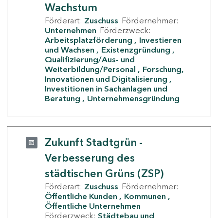
Wachstum
Förderart:
Zuschuss
Fördernehmer:
Unternehmen
Förderzweck:
Arbeitsplatzförderung
Investieren
und Wachsen
Existenzgründung
Qualifizierung/Aus- und
Weiterbildung/Personal
Forschung,
Innovationen und Digitalisierung
Investitionen in Sachanlagen und
Beratung
Unternehmensgründung
Zukunft Stadtgrün -
Verbesserung des
städtischen Grüns (ZSP)
Förderart:
Zuschuss
Fördernehmer:
Öffentliche Kunden
Kommunen
Öffentliche Unternehmen
Förderzweck:
Städtebau und