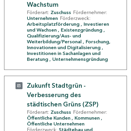
Wachstum
Förderart:
Zuschuss
Fördernehmer:
Unternehmen
Förderzweck:
Arbeitsplatzförderung
Investieren
und Wachsen
Existenzgründung
Qualifizierung/Aus- und
Weiterbildung/Personal
Forschung,
Innovationen und Digitalisierung
Investitionen in Sachanlagen und
Beratung
Unternehmensgründung
Zukunft Stadtgrün -
Verbesserung des
städtischen Grüns (ZSP)
Förderart:
Zuschuss
Fördernehmer:
Öffentliche Kunden
Kommunen
Öffentliche Unternehmen
Förderzweck:
Städtebau und