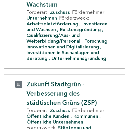
Wachstum
Förderart:
Zuschuss
Fördernehmer:
Unternehmen
Förderzweck:
Arbeitsplatzförderung
Investieren
und Wachsen
Existenzgründung
Qualifizierung/Aus- und
Weiterbildung/Personal
Forschung,
Innovationen und Digitalisierung
Investitionen in Sachanlagen und
Beratung
Unternehmensgründung
Zukunft Stadtgrün -
Verbesserung des
städtischen Grüns (ZSP)
Förderart:
Zuschuss
Fördernehmer:
Öffentliche Kunden
Kommunen
Öffentliche Unternehmen
Förderzweck:
Städtebau und