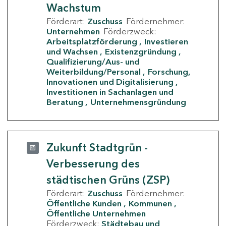
Wachstum
Förderart:
Zuschuss
Fördernehmer:
Unternehmen
Förderzweck:
Arbeitsplatzförderung
Investieren
und Wachsen
Existenzgründung
Qualifizierung/Aus- und
Weiterbildung/Personal
Forschung,
Innovationen und Digitalisierung
Investitionen in Sachanlagen und
Beratung
Unternehmensgründung
Zukunft Stadtgrün -
Verbesserung des
städtischen Grüns (ZSP)
Förderart:
Zuschuss
Fördernehmer:
Öffentliche Kunden
Kommunen
Öffentliche Unternehmen
Förderzweck:
Städtebau und