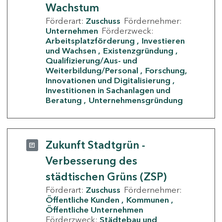
Wachstum
Förderart:
Zuschuss
Fördernehmer:
Unternehmen
Förderzweck:
Arbeitsplatzförderung
Investieren
und Wachsen
Existenzgründung
Qualifizierung/Aus- und
Weiterbildung/Personal
Forschung,
Innovationen und Digitalisierung
Investitionen in Sachanlagen und
Beratung
Unternehmensgründung
Zukunft Stadtgrün -
Verbesserung des
städtischen Grüns (ZSP)
Förderart:
Zuschuss
Fördernehmer:
Öffentliche Kunden
Kommunen
Öffentliche Unternehmen
Förderzweck:
Städtebau und