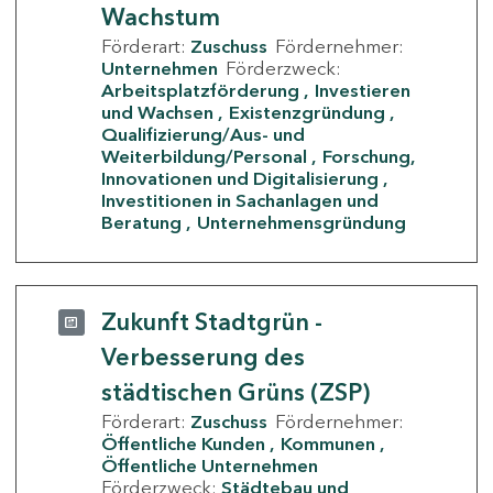
Wachstum
Förderart:
Zuschuss
Fördernehmer:
Unternehmen
Förderzweck:
Arbeitsplatzförderung
Investieren
und Wachsen
Existenzgründung
Qualifizierung/Aus- und
Weiterbildung/Personal
Forschung,
Innovationen und Digitalisierung
Investitionen in Sachanlagen und
Beratung
Unternehmensgründung
Zukunft Stadtgrün -
Verbesserung des
städtischen Grüns (ZSP)
Förderart:
Zuschuss
Fördernehmer:
Öffentliche Kunden
Kommunen
Öffentliche Unternehmen
Förderzweck:
Städtebau und