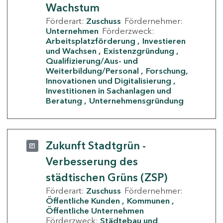
Wachstum
Förderart:
Zuschuss
Fördernehmer:
Unternehmen
Förderzweck:
Arbeitsplatzförderung
Investieren
und Wachsen
Existenzgründung
Qualifizierung/Aus- und
Weiterbildung/Personal
Forschung,
Innovationen und Digitalisierung
Investitionen in Sachanlagen und
Beratung
Unternehmensgründung
Zukunft Stadtgrün -
Verbesserung des
städtischen Grüns (ZSP)
Förderart:
Zuschuss
Fördernehmer:
Öffentliche Kunden
Kommunen
Öffentliche Unternehmen
Förderzweck:
Städtebau und