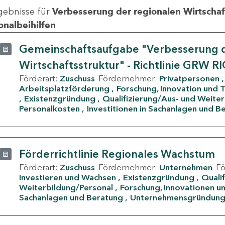
gebnisse für
Verbesserung der regionalen Wirtschafts
onalbeihilfen
Gemeinschaftsaufgabe "Verbesserung d
Wirtschaftsstruktur" - Richtlinie GRW R
Förderart:
Zuschuss
Fördernehmer:
Privatpersonen
Arbeitsplatzförderung
Forschung, Innovation und 
Existenzgründung
Qualifizierung/Aus- und Weite
Personalkosten
Investitionen in Sachanlagen und B
Förderrichtlinie Regionales Wachstum
Förderart:
Zuschuss
Fördernehmer:
Unternehmen
F
Investieren und Wachsen
Existenzgründung
Quali
Weiterbildung/Personal
Forschung, Innovationen un
Sachanlagen und Beratung
Unternehmensgründun