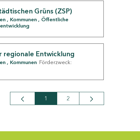
tädtischen Grüns (ZSP)
den
Kommunen
Öffentliche
entwicklung
r regionale Entwicklung
den
Kommunen
Förderzweck:
1
2
Seite
Seite