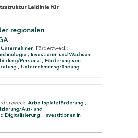
struktur Leitlinie für
er regionalen
IGA
Unternehmen
Förderzweck:
Technologie
Investieren und Wachsen
rbildung/Personal
Förderung von
eratung
Unternehmensgründung
örderzweck:
Arbeitsplatzförderung
fizierung/Aus- und
d Digitalisierung
Investitionen in
g