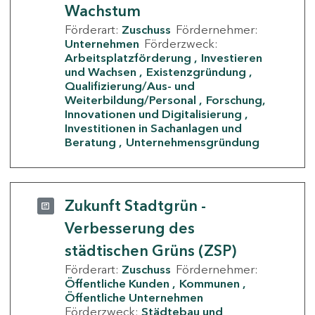
Wachstum
Förderart:
Zuschuss
Fördernehmer:
Unternehmen
Förderzweck:
Arbeitsplatzförderung
Investieren
und Wachsen
Existenzgründung
Qualifizierung/Aus- und
Weiterbildung/Personal
Forschung,
Innovationen und Digitalisierung
Investitionen in Sachanlagen und
Beratung
Unternehmensgründung
Zukunft Stadtgrün -
Verbesserung des
städtischen Grüns (ZSP)
Förderart:
Zuschuss
Fördernehmer:
Öffentliche Kunden
Kommunen
Öffentliche Unternehmen
Förderzweck:
Städtebau und