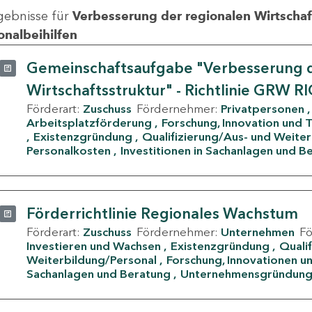
gebnisse für
Verbesserung der regionalen Wirtschafts
onalbeihilfen
Gemeinschaftsaufgabe "Verbesserung d
Wirtschaftsstruktur" - Richtlinie GRW R
Förderart:
Zuschuss
Fördernehmer:
Privatpersonen
Arbeitsplatzförderung
Forschung, Innovation und 
Existenzgründung
Qualifizierung/Aus- und Weite
Personalkosten
Investitionen in Sachanlagen und B
Förderrichtlinie Regionales Wachstum
Förderart:
Zuschuss
Fördernehmer:
Unternehmen
F
Investieren und Wachsen
Existenzgründung
Quali
Weiterbildung/Personal
Forschung, Innovationen un
Sachanlagen und Beratung
Unternehmensgründun