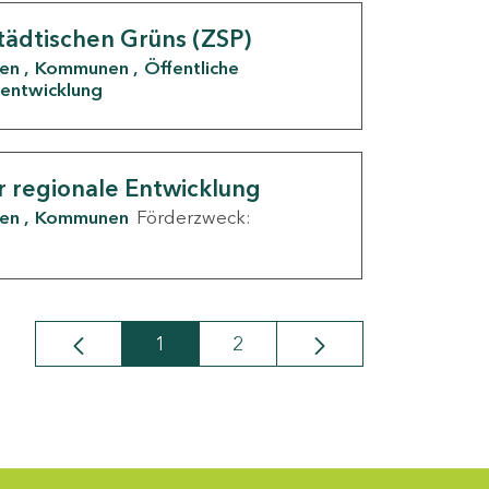
tädtischen Grüns (ZSP)
den
Kommunen
Öffentliche
entwicklung
r regionale Entwicklung
den
Kommunen
Förderzweck:
1
2
Seite
Seite