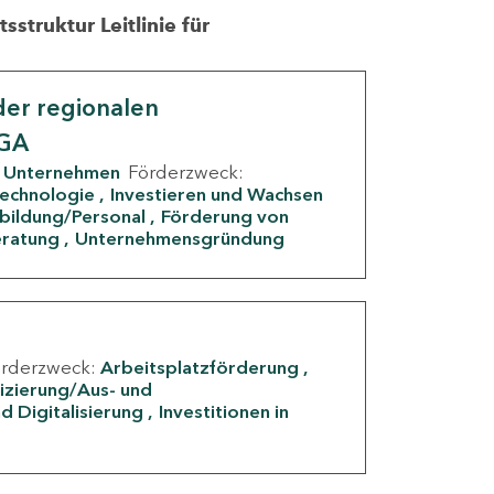
struktur Leitlinie für
er regionalen
IGA
Unternehmen
Förderzweck:
Technologie
Investieren und Wachsen
rbildung/Personal
Förderung von
eratung
Unternehmensgründung
örderzweck:
Arbeitsplatzförderung
fizierung/Aus- und
d Digitalisierung
Investitionen in
g