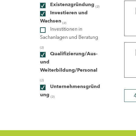
Existenzgründung
(2)
Investieren und
ndorte
Wachsen
(2)
Investitionen in
Sachanlagen und Beratung
(2)
Qualifizierung/Aus-
und
Weiterbildung/Personal
(2)
Unternehmensgründ
ung
(2)