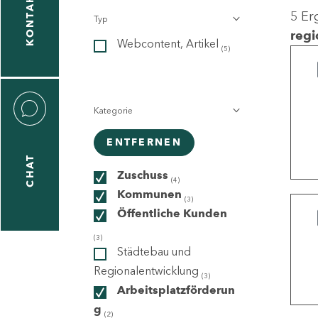
KONTAKT
5 Er
Typ
gen
regi
Webcontent, Artikel
n
(5)
Kategorie
ENTFERNEN
CHAT
icecenter
Zuschuss
(4)
Kommunen
(3)
Öffentliche Kunden
taktformular
(3)
Städtebau und
Regionalentwicklung
(3)
Arbeitsplatzförderun
erportal
g
(2)