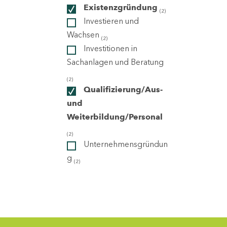
Existenzgründung
(2)
Investieren und
ndorte
Wachsen
(2)
Investitionen in
Sachanlagen und Beratung
(2)
Qualifizierung/Aus-
und
Weiterbildung/Personal
(2)
Unternehmensgründun
g
(2)