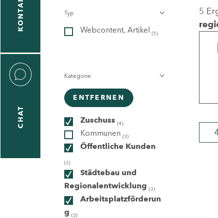
KONTAKT
5 Er
Typ
gen
regi
Webcontent, Artikel
n
(5)
Kategorie
ENTFERNEN
CHAT
icecenter
Zuschuss
(4)
Kommunen
(3)
Öffentliche Kunden
taktformular
(3)
Städtebau und
Regionalentwicklung
(3)
Arbeitsplatzförderun
erportal
g
(2)