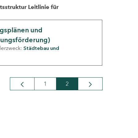
struktur Leitlinie für
ngsplänen und
nungsförderung)
derzweck:
Städtebau und
1
2
Seite
Seite