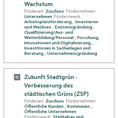
Wachstum
Förderart:
Zuschuss
Fördernehmer:
Unternehmen
Förderzweck:
Arbeitsplatzförderung
Investieren
und Wachsen
Existenzgründung
Qualifizierung/Aus- und
Weiterbildung/Personal
Forschung,
Innovationen und Digitalisierung
Investitionen in Sachanlagen und
Beratung
Unternehmensgründung
Zukunft Stadtgrün -
Verbesserung des
städtischen Grüns (ZSP)
Förderart:
Zuschuss
Fördernehmer:
Öffentliche Kunden
Kommunen
Öffentliche Unternehmen
Förderzweck:
Städtebau und