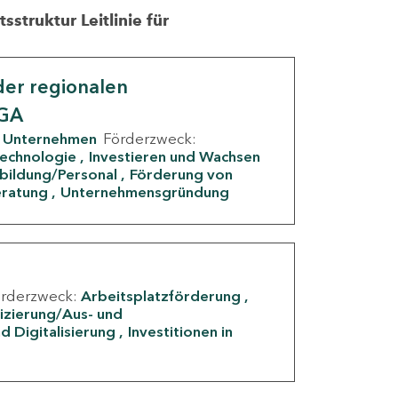
struktur Leitlinie für
er regionalen
IGA
Unternehmen
Förderzweck:
Technologie
Investieren und Wachsen
rbildung/Personal
Förderung von
eratung
Unternehmensgründung
örderzweck:
Arbeitsplatzförderung
fizierung/Aus- und
d Digitalisierung
Investitionen in
g