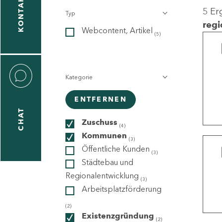
KONTAKT
5 Er
Typ
gen
regi
Webcontent, Artikel
n
(5)
Kategorie
ENTFERNEN
CHAT
icecenter
Zuschuss
(4)
Kommunen
(3)
Öffentliche Kunden
(3)
taktformular
Städtebau und
Regionalentwicklung
(3)
Arbeitsplatzförderung
erportal
(2)
Existenzgründung
(2)