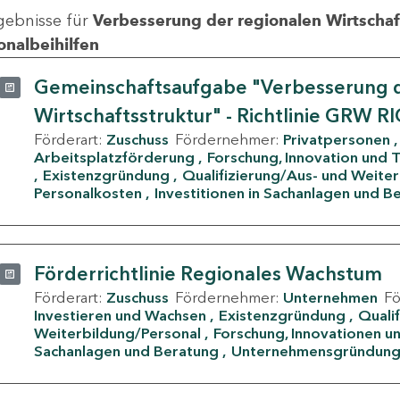
gebnisse für
Verbesserung der regionalen Wirtschafts
onalbeihilfen
Gemeinschaftsaufgabe "Verbesserung d
Wirtschaftsstruktur" - Richtlinie GRW R
Förderart:
Zuschuss
Fördernehmer:
Privatpersonen
Arbeitsplatzförderung
Forschung, Innovation und 
Existenzgründung
Qualifizierung/Aus- und Weite
Personalkosten
Investitionen in Sachanlagen und B
Förderrichtlinie Regionales Wachstum
Förderart:
Zuschuss
Fördernehmer:
Unternehmen
F
Investieren und Wachsen
Existenzgründung
Quali
Weiterbildung/Personal
Forschung, Innovationen un
Sachanlagen und Beratung
Unternehmensgründun