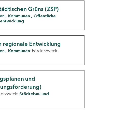
tädtischen Grüns (ZSP)
den
Kommunen
Öffentliche
entwicklung
r regionale Entwicklung
den
Kommunen
Förderzweck:
ngsplänen und
nungsförderung)
derzweck:
Städtebau und