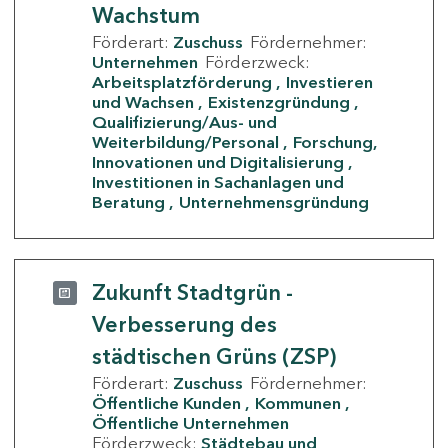
Wachstum
Förderart:
Zuschuss
Fördernehmer:
Unternehmen
Förderzweck:
Arbeitsplatzförderung
Investieren
und Wachsen
Existenzgründung
Qualifizierung/Aus- und
Weiterbildung/Personal
Forschung,
Innovationen und Digitalisierung
Investitionen in Sachanlagen und
Beratung
Unternehmensgründung
Zukunft Stadtgrün -
Verbesserung des
städtischen Grüns (ZSP)
Förderart:
Zuschuss
Fördernehmer:
Öffentliche Kunden
Kommunen
Öffentliche Unternehmen
Förderzweck:
Städtebau und