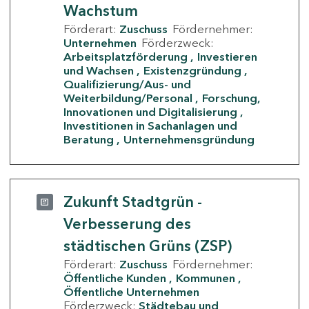
Wachstum
Förderart:
Zuschuss
Fördernehmer:
Unternehmen
Förderzweck:
Arbeitsplatzförderung
Investieren
und Wachsen
Existenzgründung
Qualifizierung/Aus- und
Weiterbildung/Personal
Forschung,
Innovationen und Digitalisierung
Investitionen in Sachanlagen und
Beratung
Unternehmensgründung
Zukunft Stadtgrün -
Verbesserung des
städtischen Grüns (ZSP)
Förderart:
Zuschuss
Fördernehmer:
Öffentliche Kunden
Kommunen
Öffentliche Unternehmen
Förderzweck:
Städtebau und