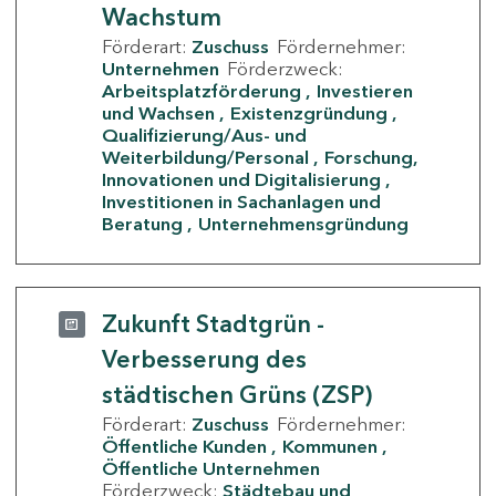
Wachstum
Förderart:
Zuschuss
Fördernehmer:
Unternehmen
Förderzweck:
Arbeitsplatzförderung
Investieren
und Wachsen
Existenzgründung
Qualifizierung/Aus- und
Weiterbildung/Personal
Forschung,
Innovationen und Digitalisierung
Investitionen in Sachanlagen und
Beratung
Unternehmensgründung
Zukunft Stadtgrün -
Verbesserung des
städtischen Grüns (ZSP)
Förderart:
Zuschuss
Fördernehmer:
Öffentliche Kunden
Kommunen
Öffentliche Unternehmen
Förderzweck:
Städtebau und