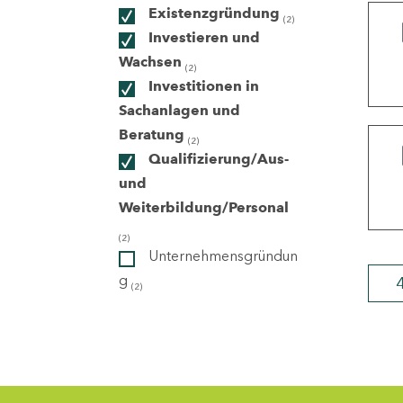
Existenzgründung
(2)
Investieren und
ndorte
Wachsen
(2)
Investitionen in
Sachanlagen und
Beratung
(2)
Qualifizierung/Aus-
und
Weiterbildung/Personal
(2)
Unternehmensgründun
g
(2)