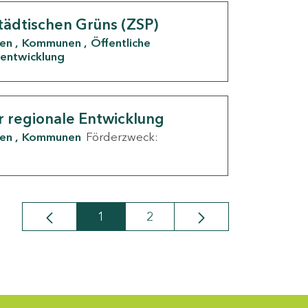
tädtischen Grüns (ZSP)
den
Kommunen
Öffentliche
entwicklung
r regionale Entwicklung
den
Kommunen
Förderzweck:
1
2
Seite
Seite