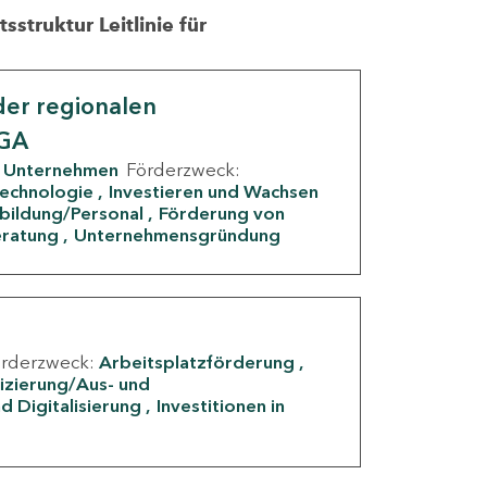
struktur Leitlinie für
er regionalen
IGA
Unternehmen
Förderzweck:
Technologie
Investieren und Wachsen
rbildung/Personal
Förderung von
eratung
Unternehmensgründung
örderzweck:
Arbeitsplatzförderung
fizierung/Aus- und
d Digitalisierung
Investitionen in
g