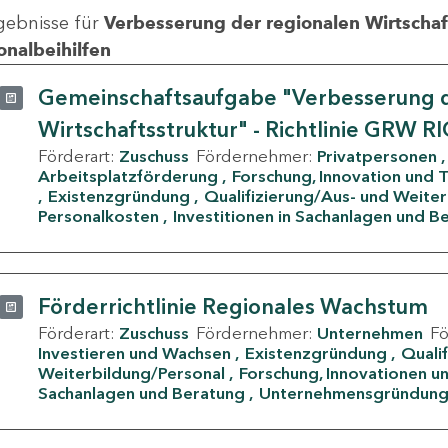
gebnisse für
Verbesserung der regionalen Wirtschafts
onalbeihilfen
Gemeinschaftsaufgabe "Verbesserung d
Wirtschaftsstruktur" - Richtlinie GRW R
Förderart:
Zuschuss
Fördernehmer:
Privatpersonen
Arbeitsplatzförderung
Forschung, Innovation und 
Existenzgründung
Qualifizierung/Aus- und Weite
Personalkosten
Investitionen in Sachanlagen und B
Förderrichtlinie Regionales Wachstum
Förderart:
Zuschuss
Fördernehmer:
Unternehmen
F
Investieren und Wachsen
Existenzgründung
Quali
Weiterbildung/Personal
Forschung, Innovationen un
Sachanlagen und Beratung
Unternehmensgründun