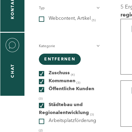
KONTAKT
5 Er
Typ
gen
regi
Webcontent, Artikel
n
(5)
Kategorie
ENTFERNEN
CHAT
icecenter
Zuschuss
(4)
Kommunen
(3)
Öffentliche Kunden
taktformular
(3)
Städtebau und
Regionalentwicklung
(3)
Arbeitsplatzförderung
erportal
(2)