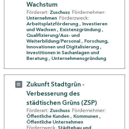
Wachstum
Förderart:
Zuschuss
Fördernehmer:
Unternehmen
Förderzweck:
Arbeitsplatzförderung
Investieren
und Wachsen
Existenzgründung
Qualifizierung/Aus- und
Weiterbildung/Personal
Forschung,
Innovationen und Digitalisierung
Investitionen in Sachanlagen und
Beratung
Unternehmensgründung
Zukunft Stadtgrün -
Verbesserung des
städtischen Grüns (ZSP)
Förderart:
Zuschuss
Fördernehmer:
Öffentliche Kunden
Kommunen
Öffentliche Unternehmen
Förderzweck:
Städtebau und