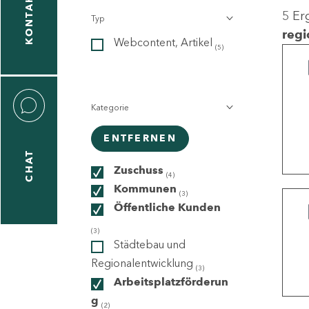
KONTAKT
5 Er
Typ
gen
regi
Webcontent, Artikel
n
(5)
Kategorie
ENTFERNEN
CHAT
icecenter
Zuschuss
(4)
Kommunen
(3)
Öffentliche Kunden
taktformular
(3)
Städtebau und
Regionalentwicklung
(3)
Arbeitsplatzförderun
erportal
g
(2)