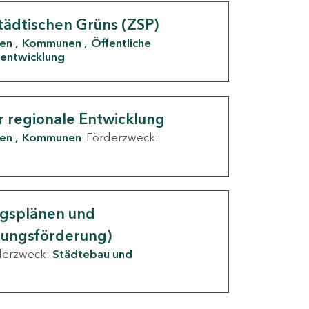
tädtischen Grüns (ZSP)
den
Kommunen
Öffentliche
entwicklung
r regionale Entwicklung
den
Kommunen
Förderzweck:
ngsplänen und
nungsförderung)
derzweck:
Städtebau und