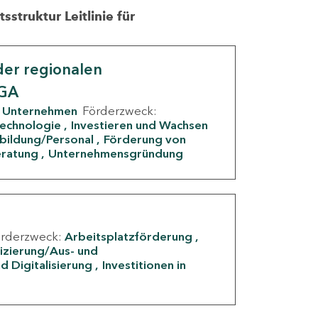
struktur Leitlinie für
er regionalen
IGA
Unternehmen
Förderzweck:
Technologie
Investieren und Wachsen
rbildung/Personal
Förderung von
eratung
Unternehmensgründung
örderzweck:
Arbeitsplatzförderung
fizierung/Aus- und
d Digitalisierung
Investitionen in
g