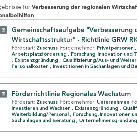
gebnisse für
Verbesserung der regionalen Wirtschafts
onalbeihilfen
Gemeinschaftsaufgabe "Verbesserung d
Wirtschaftsstruktur" - Richtlinie GRW R
Förderart:
Zuschuss
Fördernehmer:
Privatpersonen
Arbeitsplatzförderung
Forschung, Innovation und 
Existenzgründung
Qualifizierung/Aus- und Weite
Personalkosten
Investitionen in Sachanlagen und B
Förderrichtlinie Regionales Wachstum
Förderart:
Zuschuss
Fördernehmer:
Unternehmen
F
Investieren und Wachsen
Existenzgründung
Quali
Weiterbildung/Personal
Forschung, Innovationen un
Sachanlagen und Beratung
Unternehmensgründun