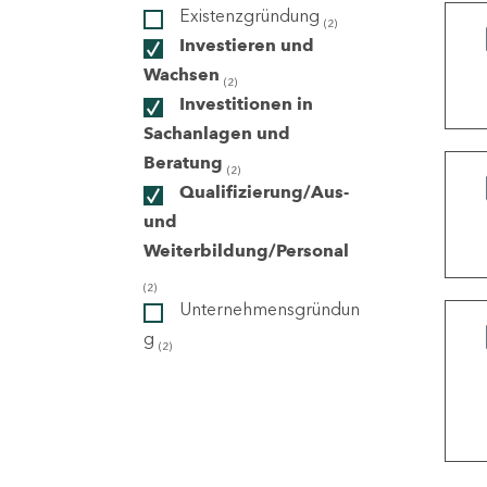
Existenzgründung
(2)
Investieren und
ndorte
Wachsen
(2)
Investitionen in
Sachanlagen und
Beratung
(2)
Qualifizierung/Aus-
und
Weiterbildung/Personal
(2)
Unternehmensgründun
g
(2)