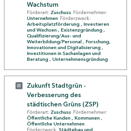
Wachstum
Förderart:
Zuschuss
Fördernehmer:
Unternehmen
Förderzweck:
Arbeitsplatzförderung
Investieren
und Wachsen
Existenzgründung
Qualifizierung/Aus- und
Weiterbildung/Personal
Forschung,
Innovationen und Digitalisierung
Investitionen in Sachanlagen und
Beratung
Unternehmensgründung
Zukunft Stadtgrün -
Verbesserung des
städtischen Grüns (ZSP)
Förderart:
Zuschuss
Fördernehmer:
Öffentliche Kunden
Kommunen
Öffentliche Unternehmen
Förderzweck:
Städtebau und