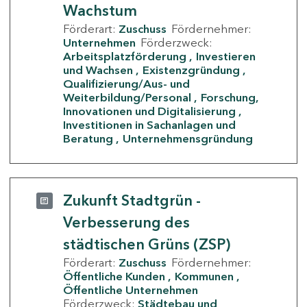
Wachstum
Förderart:
Zuschuss
Fördernehmer:
Unternehmen
Förderzweck:
Arbeitsplatzförderung
Investieren
und Wachsen
Existenzgründung
Qualifizierung/Aus- und
Weiterbildung/Personal
Forschung,
Innovationen und Digitalisierung
Investitionen in Sachanlagen und
Beratung
Unternehmensgründung
Zukunft Stadtgrün -
Verbesserung des
städtischen Grüns (ZSP)
Förderart:
Zuschuss
Fördernehmer:
Öffentliche Kunden
Kommunen
Öffentliche Unternehmen
Förderzweck:
Städtebau und