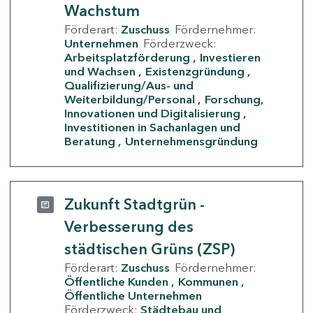
Wachstum
Förderart:
Zuschuss
Fördernehmer:
Unternehmen
Förderzweck:
Arbeitsplatzförderung
Investieren
und Wachsen
Existenzgründung
Qualifizierung/Aus- und
Weiterbildung/Personal
Forschung,
Innovationen und Digitalisierung
Investitionen in Sachanlagen und
Beratung
Unternehmensgründung
Zukunft Stadtgrün -
Verbesserung des
städtischen Grüns (ZSP)
Förderart:
Zuschuss
Fördernehmer:
Öffentliche Kunden
Kommunen
Öffentliche Unternehmen
Förderzweck:
Städtebau und