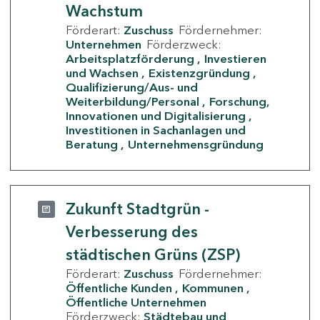
Wachstum
Förderart:
Zuschuss
Fördernehmer:
Unternehmen
Förderzweck:
Arbeitsplatzförderung
Investieren
und Wachsen
Existenzgründung
Qualifizierung/Aus- und
Weiterbildung/Personal
Forschung,
Innovationen und Digitalisierung
Investitionen in Sachanlagen und
Beratung
Unternehmensgründung
Zukunft Stadtgrün -
Verbesserung des
städtischen Grüns (ZSP)
Förderart:
Zuschuss
Fördernehmer:
Öffentliche Kunden
Kommunen
Öffentliche Unternehmen
Förderzweck:
Städtebau und