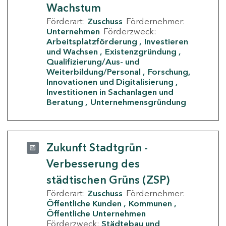
Wachstum
Förderart:
Zuschuss
Fördernehmer:
Unternehmen
Förderzweck:
Arbeitsplatzförderung
Investieren
und Wachsen
Existenzgründung
Qualifizierung/Aus- und
Weiterbildung/Personal
Forschung,
Innovationen und Digitalisierung
Investitionen in Sachanlagen und
Beratung
Unternehmensgründung
Zukunft Stadtgrün -
Verbesserung des
städtischen Grüns (ZSP)
Förderart:
Zuschuss
Fördernehmer:
Öffentliche Kunden
Kommunen
Öffentliche Unternehmen
Förderzweck:
Städtebau und