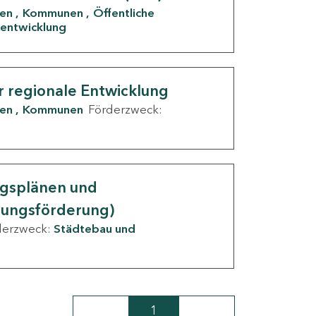
den
Kommunen
Öffentliche
entwicklung
r regionale Entwicklung
den
Kommunen
Förderzweck:
ngsplänen und
nungsförderung)
derzweck:
Städtebau und
1