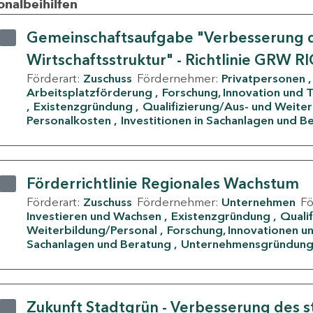
onalbeihilfen
Gemeinschaftsaufgabe "Verbesserung d
Wirtschaftsstruktur" - Richtlinie GRW R
Förderart:
Zuschuss
Fördernehmer:
Privatpersonen
Arbeitsplatzförderung
Forschung, Innovation und 
Existenzgründung
Qualifizierung/Aus- und Weite
Personalkosten
Investitionen in Sachanlagen und B
Förderrichtlinie Regionales Wachstum
Förderart:
Zuschuss
Fördernehmer:
Unternehmen
F
Investieren und Wachsen
Existenzgründung
Quali
Weiterbildung/Personal
Forschung, Innovationen un
Sachanlagen und Beratung
Unternehmensgründun
Zukunft Stadtgrün - Verbesserung des s