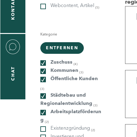
KONTAKT
regi
Webcontent, Artikel
(5)
gen
n
Kategorie
ENTFERNEN
Zuschuss
(4)
CHAT
Kommunen
icecenter
(3)
Öffentliche Kunden
(3)
Städtebau und
taktformular
Regionalentwicklung
(3)
Arbeitsplatzförderun
g
(2)
erportal
Existenzgründung
(2)
Investieren und