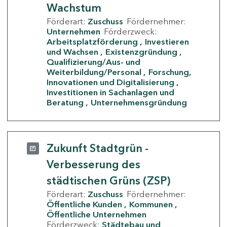
Wachstum
Förderart:
Zuschuss
Fördernehmer:
Unternehmen
Förderzweck:
Arbeitsplatzförderung
Investieren
und Wachsen
Existenzgründung
Qualifizierung/Aus- und
Weiterbildung/Personal
Forschung,
Innovationen und Digitalisierung
Investitionen in Sachanlagen und
Beratung
Unternehmensgründung
Zukunft Stadtgrün -
Verbesserung des
städtischen Grüns (ZSP)
Förderart:
Zuschuss
Fördernehmer:
Öffentliche Kunden
Kommunen
Öffentliche Unternehmen
Förderzweck:
Städtebau und