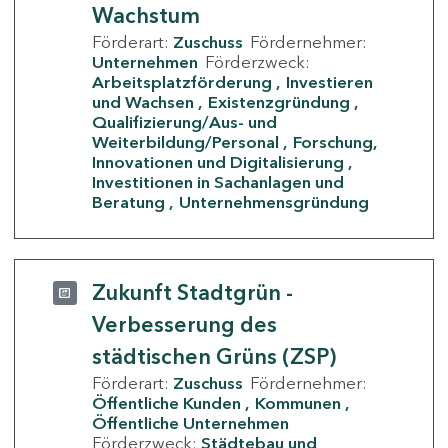
Wachstum
Förderart:
Zuschuss
Fördernehmer:
Unternehmen
Förderzweck:
Arbeitsplatzförderung
Investieren
und Wachsen
Existenzgründung
Qualifizierung/Aus- und
Weiterbildung/Personal
Forschung,
Innovationen und Digitalisierung
Investitionen in Sachanlagen und
Beratung
Unternehmensgründung
Zukunft Stadtgrün -
Verbesserung des
städtischen Grüns (ZSP)
Förderart:
Zuschuss
Fördernehmer:
Öffentliche Kunden
Kommunen
Öffentliche Unternehmen
Förderzweck:
Städtebau und