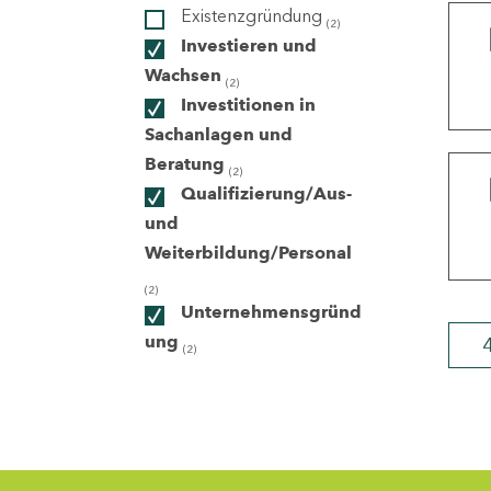
Existenzgründung
(2)
Investieren und
ndorte
Wachsen
(2)
Investitionen in
Sachanlagen und
Beratung
(2)
Qualifizierung/Aus-
und
Weiterbildung/Personal
(2)
Unternehmensgründ
ung
(2)