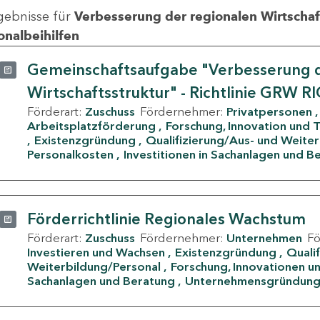
gebnisse für
Verbesserung der regionalen Wirtschafts
onalbeihilfen
Gemeinschaftsaufgabe "Verbesserung d
Wirtschaftsstruktur" - Richtlinie GRW R
Förderart:
Zuschuss
Fördernehmer:
Privatpersonen
Arbeitsplatzförderung
Forschung, Innovation und 
Existenzgründung
Qualifizierung/Aus- und Weite
Personalkosten
Investitionen in Sachanlagen und B
Förderrichtlinie Regionales Wachstum
Förderart:
Zuschuss
Fördernehmer:
Unternehmen
F
Investieren und Wachsen
Existenzgründung
Quali
Weiterbildung/Personal
Forschung, Innovationen un
Sachanlagen und Beratung
Unternehmensgründun