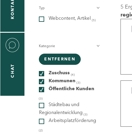
KONTAKT
5 Er
Typ
gen
regi
Webcontent, Artikel
n
(5)
Kategorie
ENTFERNEN
CHAT
icecenter
Zuschuss
(4)
Kommunen
(3)
Öffentliche Kunden
taktformular
(3)
Städtebau und
Regionalentwicklung
(3)
Arbeitsplatzförderung
erportal
(2)