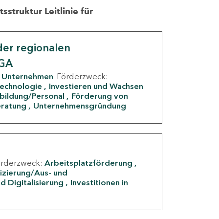
struktur Leitlinie für
er regionalen
IGA
Unternehmen
Förderzweck:
Technologie
Investieren und Wachsen
rbildung/Personal
Förderung von
eratung
Unternehmensgründung
örderzweck:
Arbeitsplatzförderung
fizierung/Aus- und
d Digitalisierung
Investitionen in
g