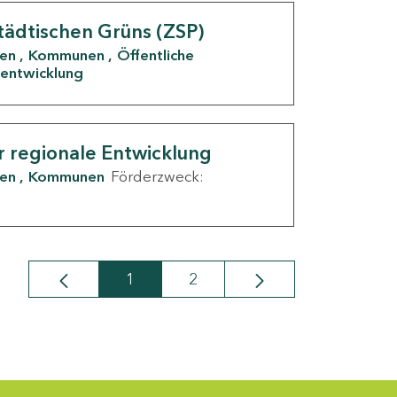
tädtischen Grüns (ZSP)
den
Kommunen
Öffentliche
entwicklung
r regionale Entwicklung
den
Kommunen
Förderzweck:
1
2
Seite
Seite