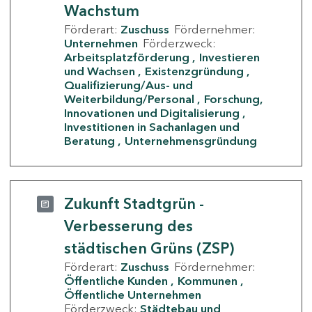
Wachstum
Förderart:
Zuschuss
Fördernehmer:
Unternehmen
Förderzweck:
Arbeitsplatzförderung
Investieren
und Wachsen
Existenzgründung
Qualifizierung/Aus- und
Weiterbildung/Personal
Forschung,
Innovationen und Digitalisierung
Investitionen in Sachanlagen und
Beratung
Unternehmensgründung
Zukunft Stadtgrün -
Verbesserung des
städtischen Grüns (ZSP)
Förderart:
Zuschuss
Fördernehmer:
Öffentliche Kunden
Kommunen
Öffentliche Unternehmen
Förderzweck:
Städtebau und